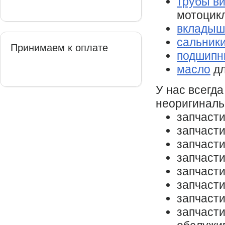
трубы в
мотоцикл
вкладыш
сальники
Принимаем к оплате
подшипн
масло
дл
У нас всегд
неоригиналь
запчаст
запчаст
запчаст
запчаст
запчаст
запчаст
запчасти
запчасти